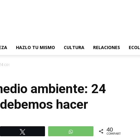
EZA
HAZLO TU MISMO
CULTURA
RELACIONES
ECOL
 24 cosas que todos debemos hacer
medio ambiente: 24
 debemos hacer
40
r
Twittear
WhatsApp
COMPARTIR