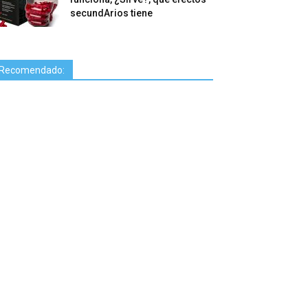
secundArios tiene
Recomendado: