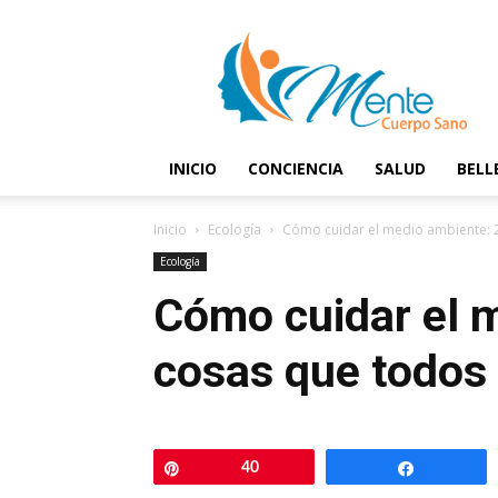
Mente
y
Cuerpo
Sano
INICIO
CONCIENCIA
SALUD
BELL
Inicio
Ecología
Cómo cuidar el medio ambiente:
Ecología
Cómo cuidar el 
cosas que todos
Pin
40
Comparti