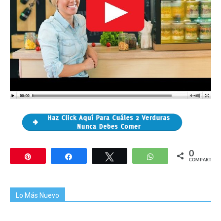
0
Pin
Compartir
Twittear
WhatsApp
COMPARTIR
Lo Más Nuevo