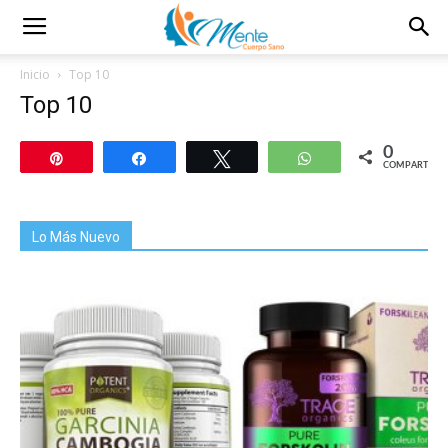
Inicio
Top 10
Top 10
0
Pin
Compartir
Twittear
WhatsApp
COMPARTIR
Lo Más Nuevo