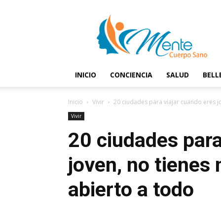
Mente
y
Cuerpo
Sano
INICIO
CONCIENCIA
SALUD
BELL
Inicio
Vivir
20 ciudades para viajar cuando eres jo
Vivir
20 ciudades para
joven, no tienes
abierto a todo