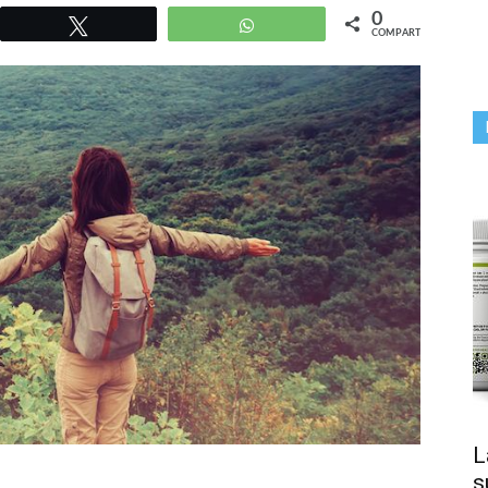
0
r
Twittear
WhatsApp
COMPARTIR
L
s