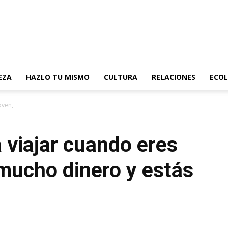
EZA
HAZLO TU MISMO
CULTURA
RELACIONES
ECOL
ven, no tienes mucho dinero y...
 viajar cuando eres
 mucho dinero y estás