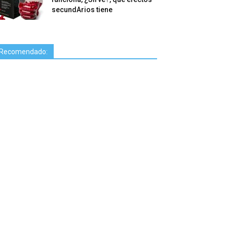
secundArios tiene
Recomendado: