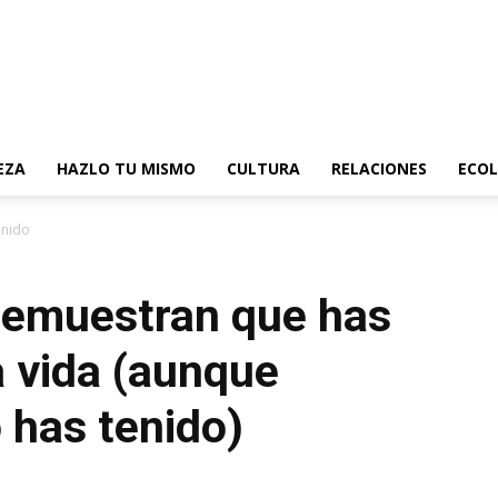
EZA
HAZLO TU MISMO
CULTURA
RELACIONES
ECOL
ido Éxito en la vida (aunque...
demuestran que has
a vida (aunque
o has tenido)