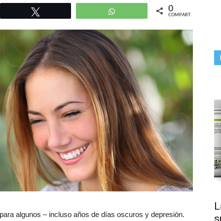
0
r
Twittear
WhatsApp
COMPARTIR
L
ara algunos – incluso años de días oscuros y depresión.
s