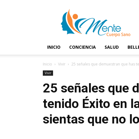
Mente
y
Cuerpo
Sano
INICIO
CONCIENCIA
SALUD
BELL
Inicio
Vivir
25 señales que demuestran que has ten
Vivir
25 señales que 
tenido Éxito en l
sientas que no l