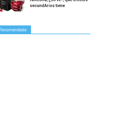
secundArios tiene
Recomendado: