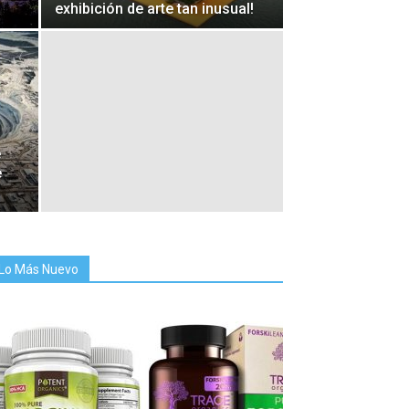
exhibición de arte tan inusual!
e
e
Lo Más Nuevo