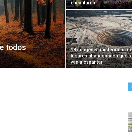
encantarán
e todos
18 imágenes misteriosas d
lugares abandonados que t
van a espantar