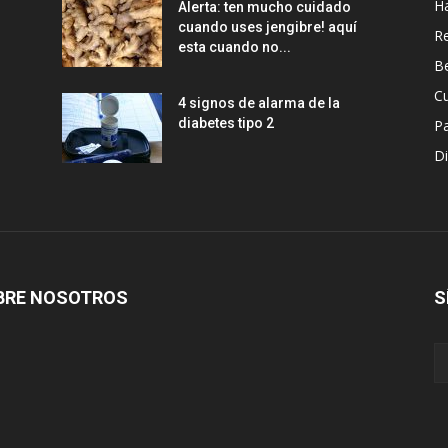
H
Alerta: ten mucho cuidado
cuando uses jengibre! aquí
Re
esta cuando no...
Be
Cu
4 signos de alarma de la
diabetes tipo 2
P
Di
BRE NOSOTROS
S