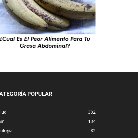
ATEGORÍA POPULAR
lud
302
vir
134
ología
82