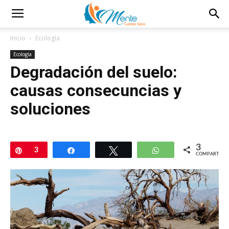
Inicio
Ecología
Ecología
Degradación del suelo:
causas consecuncias y
soluciones
3
Pin
3
Compartir
Twittear
WhatsApp
COMPARTIR