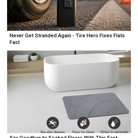
Never Get Stranded Again - Tire Hero Fixes Flats
Fast
Say Goodbye to Soaked Floors With This Fast-