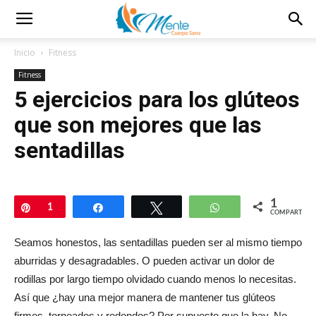
Inicio
Fitness
Fitness
5 ejercicios para los glúteos
que son mejores que las
sentadillas
1
Pin
1
Compartir
Twittear
WhatsApp
COMPARTIR
Seamos honestos, las sentadillas pueden ser al mismo tiempo
aburridas y desagradables. O pueden activar un dolor de
rodillas por largo tiempo olvidado cuando menos lo necesitas.
Así que ¿hay una mejor manera de mantener tus glúteos
firmes, torneados y redondos? Por supuesto que la hay. No