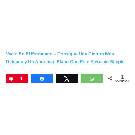
Vacío En El Estómago – Consigue Una Cintura Más
Delgada y Un Abdomen Plano Con Este Ejercicio Simple
1
Pin
1
Compartir
Twittear
WhatsApp
COMPARTIR