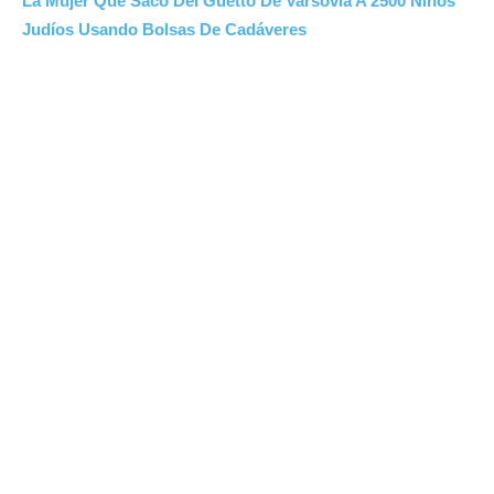
La Mujer Que Sacó Del Guetto De Varsovia A 2500 Niños
Judíos Usando Bolsas De Cadáveres