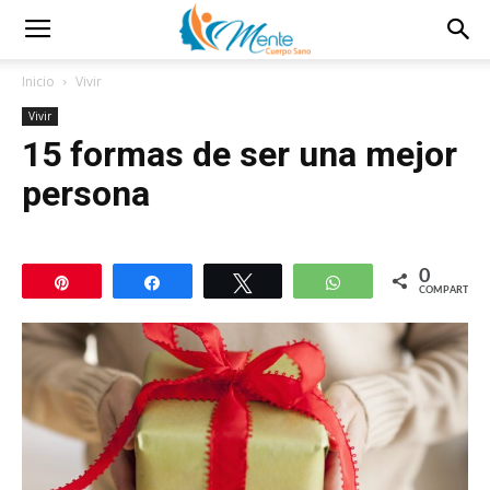
Inicio
Vivir
Vivir
15 formas de ser una mejor
persona
0
Pin
Compartir
Twittear
WhatsApp
COMPARTIR