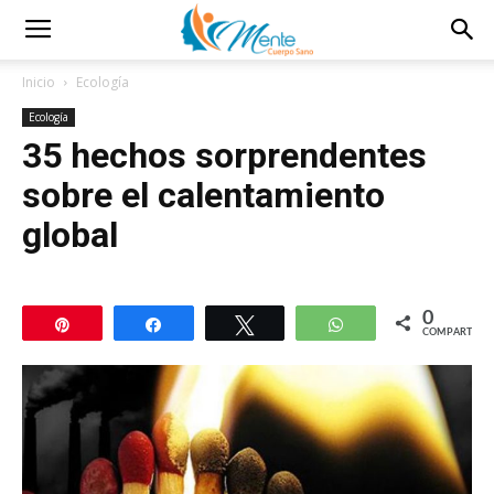
Inicio
Ecología
Ecología
35 hechos sorprendentes
sobre el calentamiento
global
0
Pin
Compartir
Twittear
WhatsApp
COMPARTIR