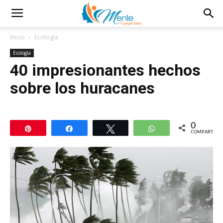
Inicio
Ecología
Ecología
40 impresionantes hechos
sobre los huracanes
0
Pin
Compartir
Twittear
WhatsApp
COMPARTIR