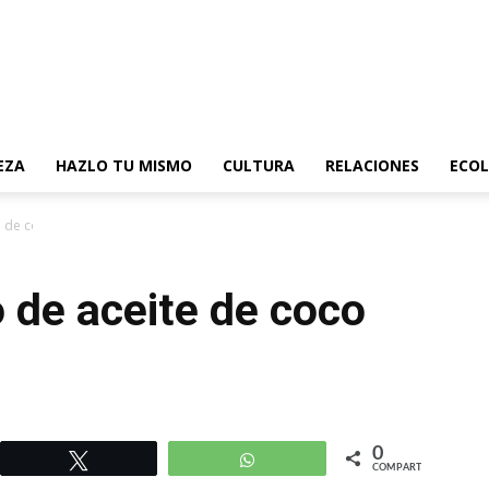
EZA
HAZLO TU MISMO
CULTURA
RELACIONES
ECOL
 de coco puro
de aceite de coco
0
r
Twittear
WhatsApp
COMPARTIR