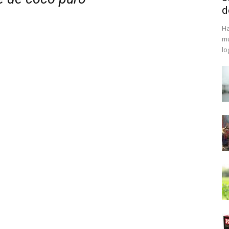
d
Ha
mu
lo