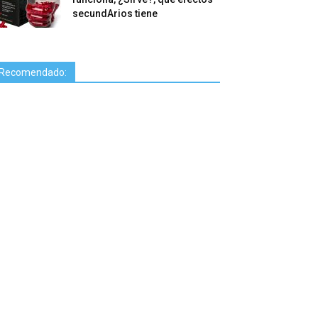
secundArios tiene
Recomendado: