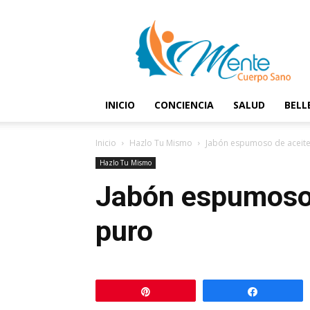
Mente
y
Cuerpo
Sano
INICIO
CONCIENCIA
SALUD
BELL
Inicio
Hazlo Tu Mismo
Jabón espumoso de aceite
Hazlo Tu Mismo
Jabón espumoso 
puro
Pin
Comparti