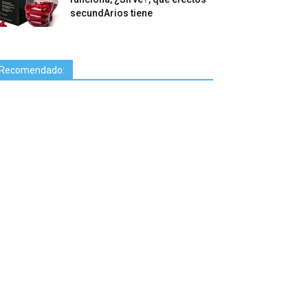
secundArios tiene
Recomendado: