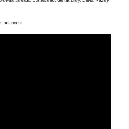
cumental llamado: Cortesía accidental, Daryl Davis, Raza y
us acciones: