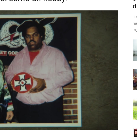
d
Ha
mu
lo