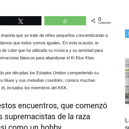
0
r
Twittear
WhatsApp
COMPARTIR
o importa que se trate de niños pequeños concientizando a
darnos que todos somos iguales. En esta ocasión, te
 de color que ha utilizado su música y su amistad para
emacistas blancos para abandonar el Ki Klux Klan.
rido por décadas los Estados Unidos compartiendo su
 su blues y sus melodías
countries
, conoce muchas
él, incluidos los miembros del KKK.
estos encuentros, que comenzó
s supremacistas de la raza
L
casi como un hobby.
s