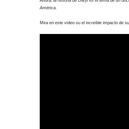
Ahora, la historia de Daryl es el tema de un do
América.
Mira en este vídeo su el increíble impacto de s