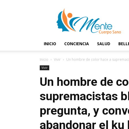
Mente
y
Cuerpo
Sano
INICIO
CONCIENCIA
SALUD
BELL
Inicio
Vivir
Un hombre de color hace a supremacist
Vivir
Un hombre de co
supremacistas b
pregunta, y con
abandonar el ku 