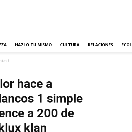
EZA
HAZLO TU MISMO
CULTURA
RELACIONES
ECOL
as blancos 1 simple pregunta, y...
lor hace a
lancos 1 simple
vence a 200 de
klux klan