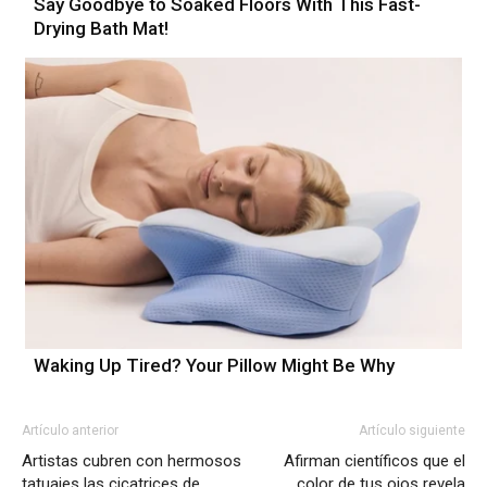
Say Goodbye to Soaked Floors With This Fast-
Drying Bath Mat!
Waking Up Tired? Your Pillow Might Be Why
Artículo anterior
Artículo siguiente
Artistas cubren con hermosos
Afirman científicos que el
tatuajes las cicatrices de
color de tus ojos revela