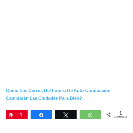
Como Los Carros Del Futuro De Auto-Conducción
Cambiarán Las Ciudades Para Bien?
1
Pin
1
Compartir
Twittear
WhatsApp
COMPARTIR