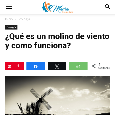
Inicio
Ecología
Ecología
¿Qué es un molino de viento
y como funciona?
1
Pin
1
Compartir
Twittear
WhatsApp
COMPARTIR