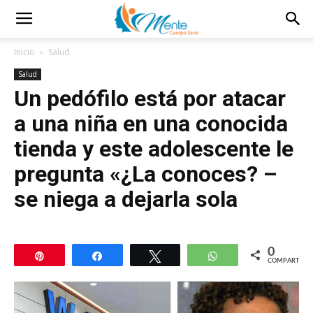
Inicio
Salud
Salud
Un pedófilo está por atacar
a una niña en una conocida
tienda y este adolescente le
pregunta «¿La conoces? –
se niega a dejarla sola
0
Pin
Compartir
Twittear
WhatsApp
COMPARTIR