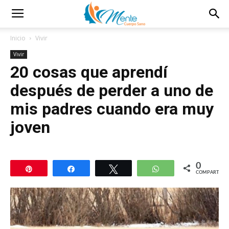
Inicio
Vivir
Vivir
20 cosas que aprendí
después de perder a uno de
mis padres cuando era muy
joven
0
Pin
Compartir
Twittear
WhatsApp
COMPARTIR