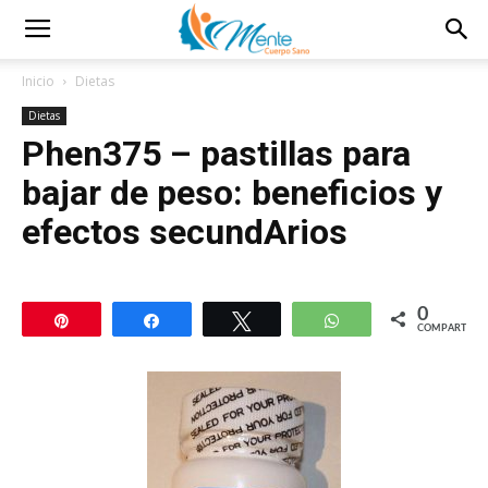
Inicio
Dietas
Dietas
Phen375 – pastillas para
bajar de peso: beneficios y
efectos secundArios
0
Pin
Compartir
Twittear
WhatsApp
COMPARTIR