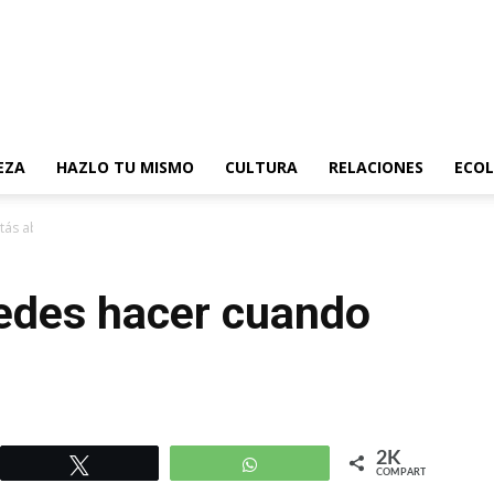
EZA
HAZLO TU MISMO
CULTURA
RELACIONES
ECOL
tás aburrido
edes hacer cuando
2K
r
Twittear
WhatsApp
COMPARTIR