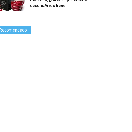
secundArios tiene
Recomendado: