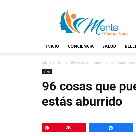
Mente
y
Cuerpo
Sano
INICIO
CONCIENCIA
SALUD
BELL
Inicio
Vivir
96 cosas que puedes hacer cuando es
Vivir
96 cosas que pu
estás aburrido
Pin
2K
Comparti