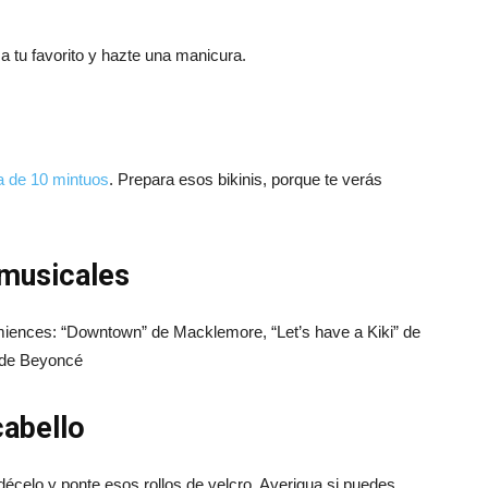
 tu favorito y hazte una manicura.
a de 10 mintuos
. Prepara esos bikinis, porque te verás
 musicales
miences: “Downtown” de Macklemore, “Let’s have a Kiki” de
” de Beyoncé
cabello
écelo y ponte esos rollos de velcro. Averigua si puedes