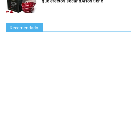
qué efectos secundArios tiene
Recomendado: