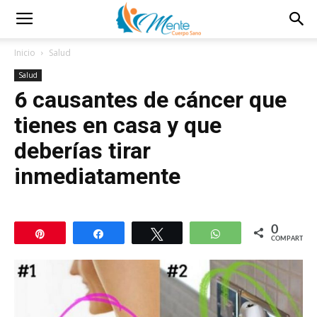
Inicio
Salud
Salud
6 causantes de cáncer que
tienes en casa y que
deberías tirar
inmediatamente
0
Pin
Compartir
Twittear
WhatsApp
COMPARTIR