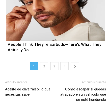
People Think They're Earbuds—here's What They
Actually Do
1
2
3
4
Artículo anterior
Artículo siguiente
Acelite de oliva falso: lo que
Cómo escapar si quedas
necesitas saber
atrapado en un vehículo que
se esté hundiendo