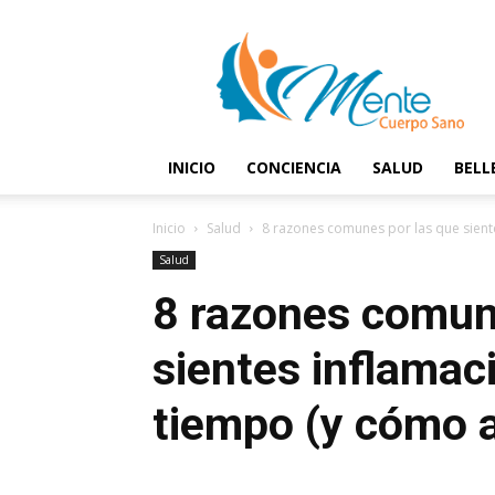
Mente
y
Cuerpo
Sano
INICIO
CONCIENCIA
SALUD
BELL
Inicio
Salud
8 razones comunes por las que siente
Salud
8 razones comun
sientes inflamac
tiempo (y cómo a