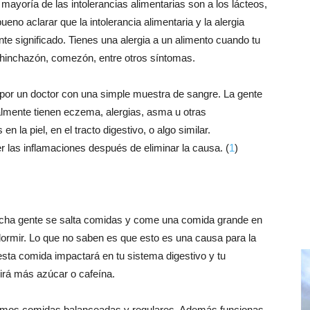
ayoría de las intolerancias alimentarias son a los lácteos,
eno aclarar que la intolerancia alimentaria y la alergia
nte significado. Tienes una alergia a un alimento cuando tu
 hinchazón, comezón, entre otros síntomas.
a por un doctor con una simple muestra de sangre. La gente
almente tienen eczema, alergias, asma u otras
la piel, en el tracto digestivo, o algo similar.
 las inflamaciones después de eliminar la causa. (
1
)
 mucha gente se salta comidas y come una comida grande en
dormir. Lo que no saben es que esto es una causa para la
esta comida impactará en tu sistema digestivo y tu
irá más azúcar o cafeína.
emos comidas balanceadas y regulares. Además funcionas