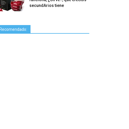
secundArios tiene
Recomendado: