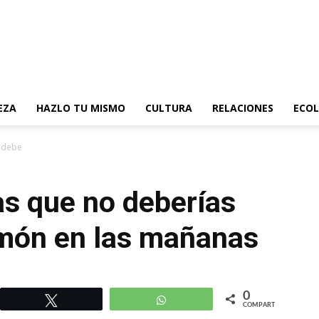
EZA
HAZLO TU MISMO
CULTURA
RELACIONES
ECOL
 deberías tomar agua de limón en...
as que no deberías
imón en las mañanas
0
r
Twittear
WhatsApp
COMPARTIR