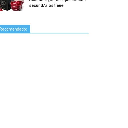
secundArios tiene
Recomendado: