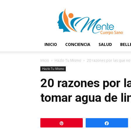
Mente
y
Cuerpo
Sano
INICIO
CONCIENCIA
SALUD
BELL
Inicio
Hazlo Tu Mismo
20 razones por las que no
Hazlo Tu Mismo
20 razones por l
tomar agua de l
Pin
Comparti