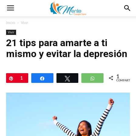
Inicio
Vivir
Vivir
21 tips para amarte a ti
mismo y evitar la depresión
1
Pin
1
Compartir
Twittear
WhatsApp
COMPARTIR