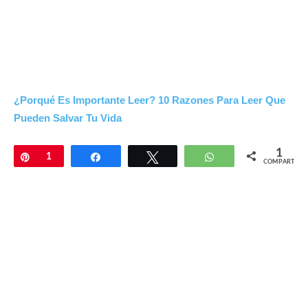
¿Porqué Es Importante Leer? 10 Razones Para Leer Que
Pueden Salvar Tu Vida
1
Pin
1
Compartir
Twittear
WhatsApp
COMPARTIR