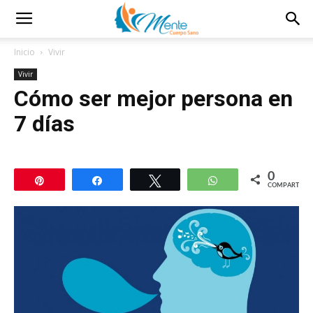
Inicio
Vivir
Vivir
Cómo ser mejor persona en
7 días
0
Pin
Compartir
Twittear
WhatsApp
COMPARTIR