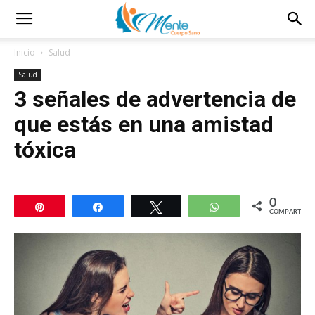
Inicio
Salud
Salud
3 señales de advertencia de
que estás en una amistad
tóxica
0
Pin
Compartir
Twittear
WhatsApp
COMPARTIR