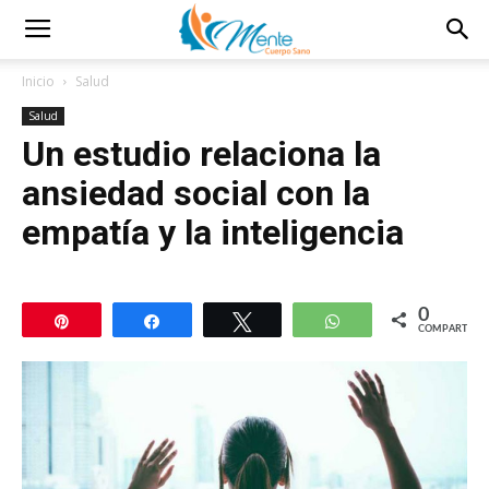
Inicio
Salud
Salud
Un estudio relaciona la
ansiedad social con la
empatía y la inteligencia
0
Pin
Compartir
Twittear
WhatsApp
COMPARTIR