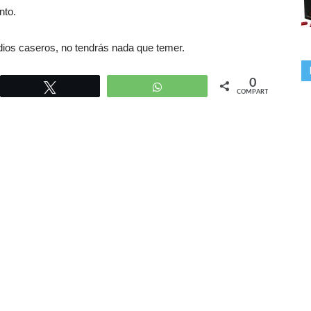
nto.
ios caseros, no tendrás nada que temer.
0
r
Twittear
WhatsApp
COMPARTIR