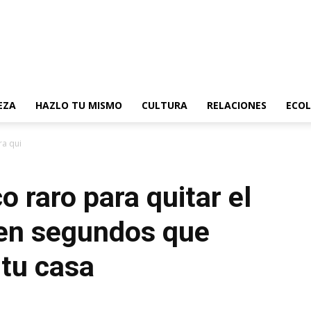
EZA
HAZLO TU MISMO
CULTURA
RELACIONES
ECOL
a quitar el exceso de sarro en...
o raro para quitar el
 en segundos que
 tu casa