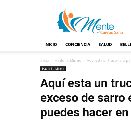
Mente
y
Cuerpo
Sano
INICIO
CONCIENCIA
SALUD
BELL
Inicio
Hazlo Tu Mismo
Aquí esta un truco raro par
Hazlo Tu Mismo
Aquí esta un truc
exceso de sarro
puedes hacer en