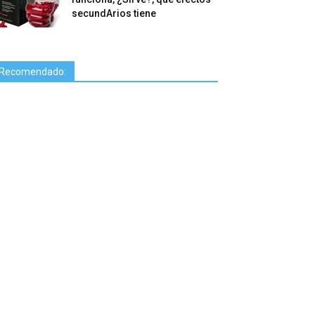
secundArios tiene
Recomendado: