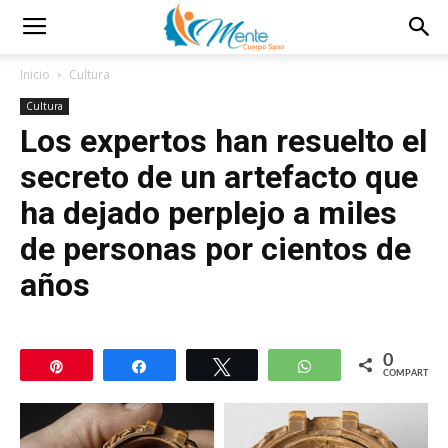
Inicio
Cultura
Cultura
Los expertos han resuelto el
secreto de un artefacto que
ha dejado perplejo a miles
de personas por cientos de
años
0
Pin
Compartir
Twittear
WhatsApp
COMPARTIR