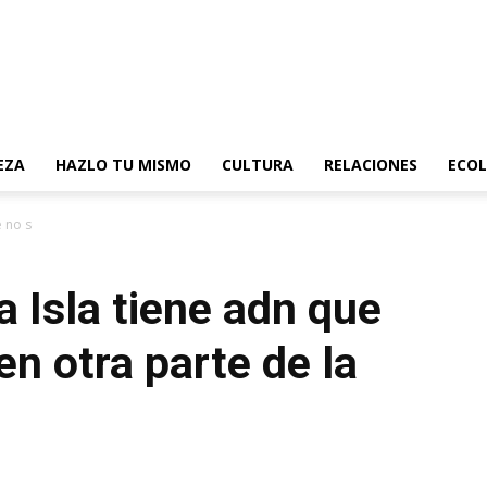
EZA
HAZLO TU MISMO
CULTURA
RELACIONES
ECOL
e no se encuentra en...
a Isla tiene adn que
en otra parte de la