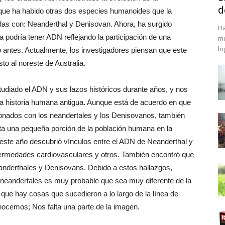
d
 que ha habido otras dos especies humanoides que la
as con: Neanderthal y Denisovan. Ahora, ha surgido
Ha
a podría tener ADN reflejando la participación de una
mu
lo
 antes. Actualmente, los investigadores piensan que este
to al noreste de Australia.
tudiado el ADN y sus lazos históricos durante años, y nos
la historia humana antigua. Aunque está de acuerdo en que
onados con los neandertales y los Denisovanos, también
ta una pequeña porción de la población humana en la
e este año descubrió vínculos entre el ADN de Neanderthal y
nfermedades cardiovasculares y otros. También encontró que
anderthales y Denisovans. Debido a estos hallazgos,
s neandertales es muy probable que sea muy diferente de la
que hay cosas que sucedieron a lo largo de la línea de
nocemos; Nos falta una parte de la imagen.