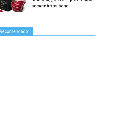
secundArios tiene
Recomendado: