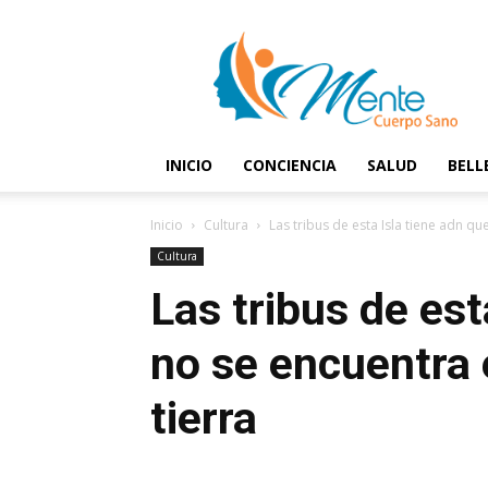
Mente
y
Cuerpo
Sano
INICIO
CONCIENCIA
SALUD
BELL
Inicio
Cultura
Las tribus de esta Isla tiene adn qu
Cultura
Las tribus de est
no se encuentra 
tierra