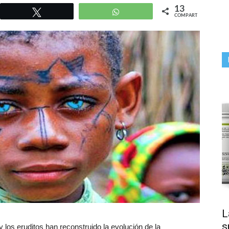
13
r
Twittear
WhatsApp
COMPARTIR
L
s
y los eruditos han reconstruido la evolución de la