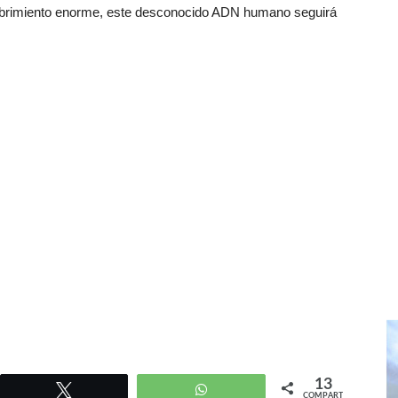
cubrimiento enorme, este desconocido ADN humano seguirá
13
r
Twittear
WhatsApp
COMPARTIR