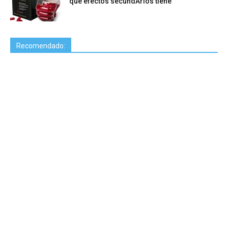
qué efectos secundArios tiene
Recomendado: