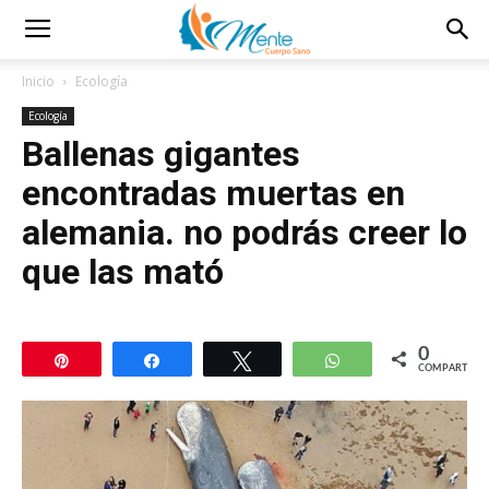
Inicio
Ecología
Ecología
Ballenas gigantes
encontradas muertas en
alemania. no podrás creer lo
que las mató
0
Pin
Compartir
Twittear
WhatsApp
COMPARTIR