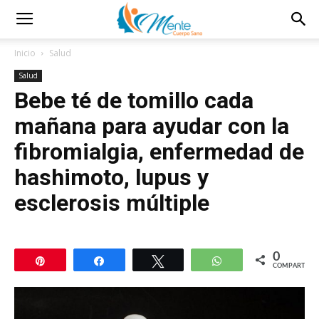
Inicio
Salud
Salud
Bebe té de tomillo cada
mañana para ayudar con la
fibromialgia, enfermedad de
hashimoto, lupus y
esclerosis múltiple
0
Pin
Compartir
Twittear
WhatsApp
COMPARTIR