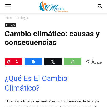
Inicio
Ecología
Ecología
Cambio climático: causas y
consecuencias
1
Pin
1
Compartir
Twittear
WhatsApp
COMPARTIR
¿Qué Es El Cambio
Climático?
El cambio climático es real. Y es un problema verdadero que