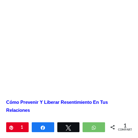
Cómo Prevenir Y Liberar Resentimiento En Tus
Relaciones
1
Pin
1
Compartir
Twittear
WhatsApp
COMPARTIR