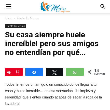
Inicio
Hazlo Tu Mismo
Hazlo Tu Mismo
Su casa siempre huele
increíble! pero sus amigos
no entendían por qué…
14
Pin
14
Compartir
Twittear
WhatsApp
COMPARTIR
Todos tenemos un amigo o un conocido donde llegas a tu
casa y huele increíble… es esa sensación de limpieza y
serenidad que sientes cuando acabas de sacar la ropa de la
lavadora.