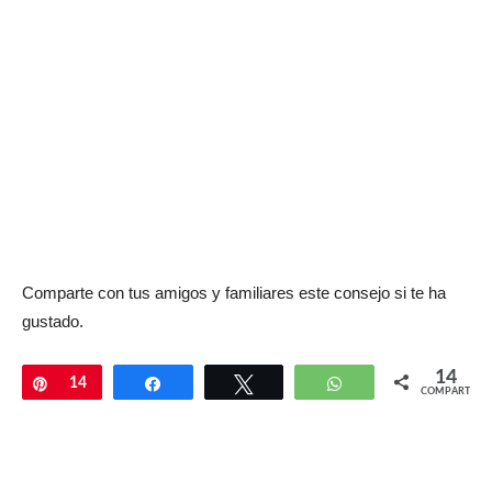
Comparte con tus amigos y familiares este consejo si te ha
gustado.
14
Pin
14
Compartir
Twittear
WhatsApp
COMPARTIR