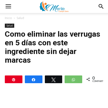
Inicio
Salud
Salud
Como eliminar las verrugas
en 5 días con este
ingrediente sin dejar
marcas
0
Pin
Compartir
Twittear
WhatsApp
COMPARTIR