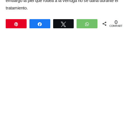
embargo la piel que rodea a la verruga no se daña durante el
tratamiento.
0
Pin
Compartir
Twittear
WhatsApp
COMPARTIR