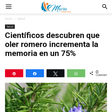
Inicio
Salud
Salud
Científicos descubren que
oler romero incrementa la
memoria en un 75%
0
Pin
Compartir
Twittear
WhatsApp
COMPARTIR