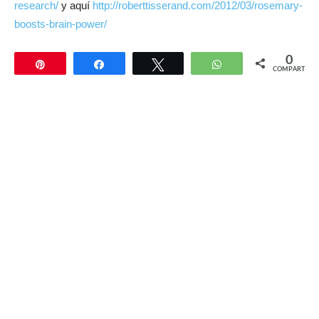
research/
y aquí
http://roberttisserand.com/2012/03/rosemary-
boosts-brain-power/
0
Pin
Compartir
Twittear
WhatsApp
COMPARTIR