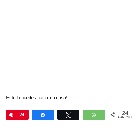
Esto lo puedes hacer en casa!
24
Pin
24
Compartir
Twittear
WhatsApp
COMPARTIR