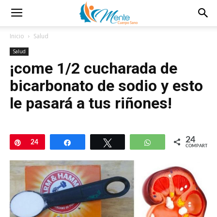
Inicio
Salud
Salud
¡come 1/2 cucharada de
bicarbonato de sodio y esto
le pasará a tus riñones!
24
Pin
24
Compartir
Twittear
WhatsApp
COMPARTIR