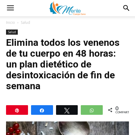
Inicio
Salud
Salud
Elimina todos los venenos
de tu cuerpo en 48 horas:
un plan dietético de
desintoxicación de fin de
semana
0
Pin
Compartir
Twittear
WhatsApp
COMPARTIR