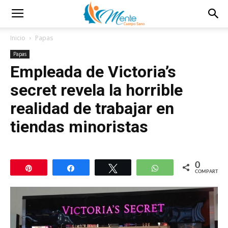
Inicio
Papas
Papas
Empleada de Victoria’s
secret revela la horrible
realidad de trabajar en
tiendas minoristas
0
Pin
Compartir
Twittear
WhatsApp
COMPARTIR