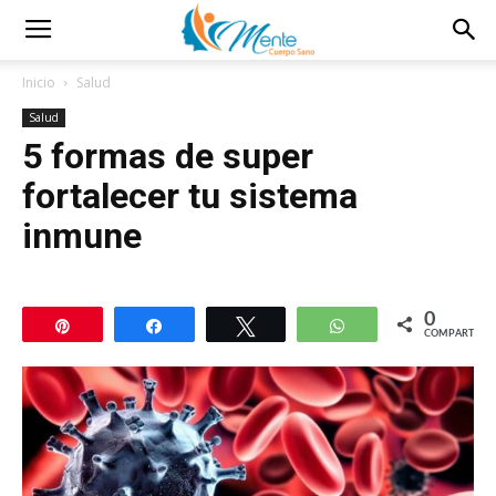
Inicio
Salud
Salud
5 formas de super
fortalecer tu sistema
inmune
0
Pin
Compartir
Twittear
WhatsApp
COMPARTIR