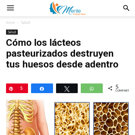
Inicio
Salud
Salud
Cómo los lácteos
pasteurizados destruyen
tus huesos desde adentro
5
Pin
5
Compartir
Twittear
WhatsApp
COMPARTIR