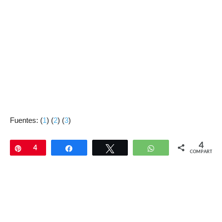
Fuentes: (
1
) (
2
) (
3
)
4
Pin
4
Compartir
Twittear
WhatsApp
COMPARTIR