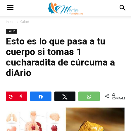
Inicio
Salud
Salud
Esto es lo que pasa a tu
cuerpo si tomas 1
cucharadita de cúrcuma a
diArio
4
Pin
4
Compartir
Twittear
WhatsApp
COMPARTIR