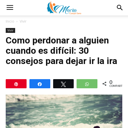
Inicio
Vivir
Vivir
Como perdonar a alguien
cuando es difícil: 30
consejos para dejar ir la ira
0
Pin
Compartir
Twittear
WhatsApp
COMPARTIR