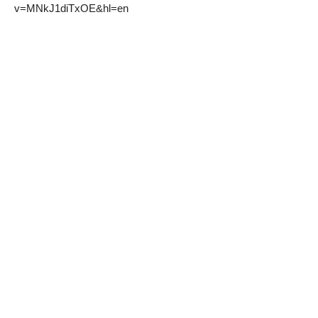
v=MNkJ1diTxOE&hl=en