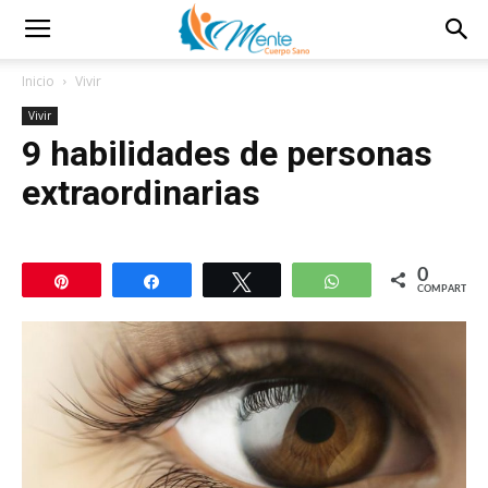
Inicio
Vivir
Vivir
9 habilidades de personas
extraordinarias
0
Pin
Compartir
Twittear
WhatsApp
COMPARTIR