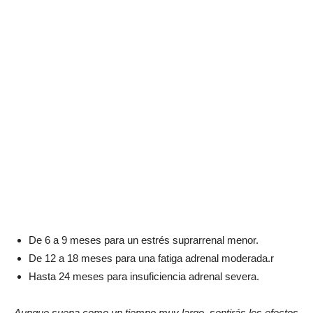
De 6 a 9 meses para un estrés suprarrenal menor.
De 12 a 18 meses para una fatiga adrenal moderada.r
Hasta 24 meses para insuficiencia adrenal severa.
Aunque suena como un tiempo muy largo, sentirás los efectos