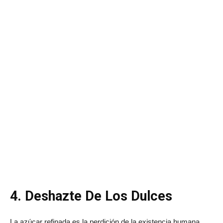
4. Deshazte De Los Dulces
La azúcar refinada es la perdición de la existencia humana,