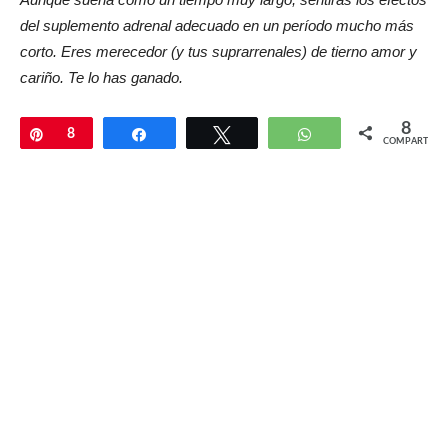
del suplemento adrenal adecuado en un período mucho más
corto. Eres merecedor (y tus suprarrenales) de tierno amor y
cariño. Te lo has ganado.
8
Pin
8
Compartir
Twittear
WhatsApp
COMPARTIR