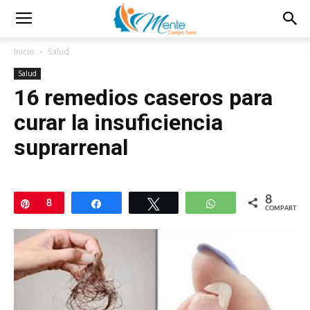
Inicio
Salud
Salud
16 remedios caseros para
curar la insuficiencia
suprarrenal
8
Pin
8
Compartir
Twittear
WhatsApp
COMPARTIR