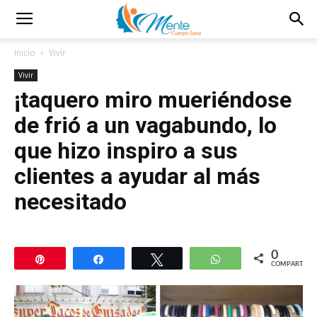
Inicio
Vivir
Vivir
¡taquero miro mueriéndose
de frió a un vagabundo, lo
que hizo inspiro a sus
clientes a ayudar al más
necesitado
0
Pin
Compartir
Twittear
WhatsApp
COMPARTIR