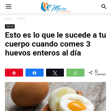
Inicio
Salud
Salud
Esto es lo que le sucede a tu
cuerpo cuando comes 3
huevos enteros al día
0
Pin
Compartir
Twittear
WhatsApp
COMPARTIR