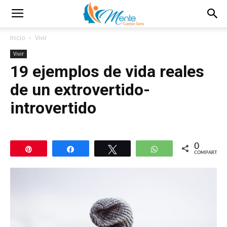
Inicio
Vivir
Vivir
19 ejemplos de vida reales
de un extrovertido-
introvertido
0
Pin
Compartir
Twittear
WhatsApp
COMPARTIR