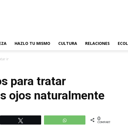
EZA
HAZLO TU MISMO
CULTURA
RELACIONES
ECOL
tar infecciones en los ojos naturalmente
 para tratar
os ojos naturalmente
0
r
Twittear
WhatsApp
COMPARTIR