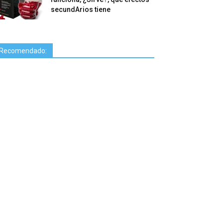
secundArios tiene
Recomendado: