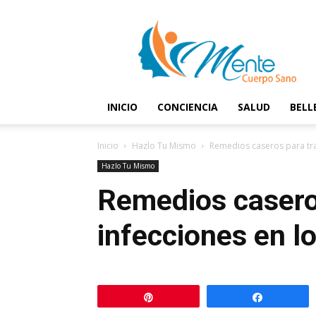
Mente
y
Cuerpo
Sano
INICIO
CONCIENCIA
SALUD
BELL
Inicio
Hazlo Tu Mismo
Remedios caseros para tra
Hazlo Tu Mismo
Remedios caseros
infecciones en l
Pin
Comparti