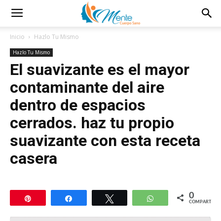
Inicio
Hazlo Tu Mismo
Hazlo Tu Mismo
El suavizante es el mayor
contaminante del aire
dentro de espacios
cerrados. haz tu propio
suavizante con esta receta
casera
0
Pin
Compartir
Twittear
WhatsApp
COMPARTIR