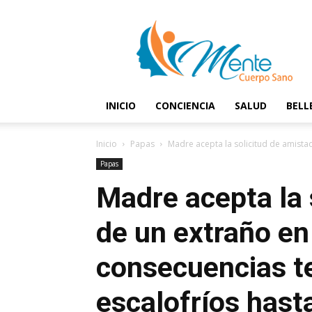
Mente
y
Cuerpo
Sano
INICIO
CONCIENCIA
SALUD
BELL
Inicio
Papas
Madre acepta la solicitud de amistad
Papas
Madre acepta la 
de un extraño en
consecuencias t
escalofríos hast