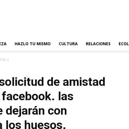
EZA
HAZLO TU MISMO
CULTURA
RELACIONES
ECOL
 de un extraño en facebook. las...
solicitud de amistad
 facebook. las
e dejarán con
a los huesos.