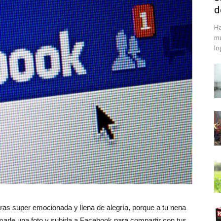
d
Ha
mu
lo
tras super emocionada y llena de alegría, porque a tu nena
omarle una foto y subirla a Facebook para compartir con tus