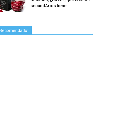
secundArios tiene
Recomendado: